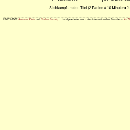
Stichkampf um den Titel (2 Partien à 10 Minuten
©2003-2007
Andreas Klein
und
Stefan Flassig
handgearbeitet nach den internationalen Standards
XHT