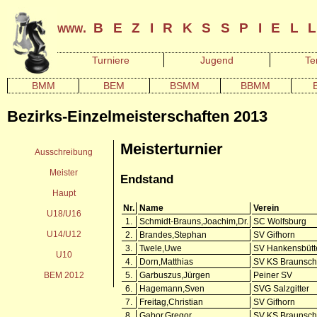
bezirksspiel
www.
Turniere
Jugend
Te
BMM
BEM
BSMM
BBMM
Bezirks-Einzelmeisterschaften 2013
Meisterturnier
Ausschreibung
Meister
Endstand
Haupt
Nr.
Name
Verein
U18/U16
1.
Schmidt-Brauns,Joachim,Dr.
SC Wolfsburg
U14/U12
2.
Brandes,Stephan
SV Gifhorn
3.
Twele,Uwe
SV Hankensbütt
U10
4.
Dorn,Matthias
SV KS Braunsc
BEM 2012
5.
Garbuszus,Jürgen
Peiner SV
6.
Hagemann,Sven
SVG Salzgitter
7.
Freitag,Christian
SV Gifhorn
8.
Gabor,Gregor
SV KS Braunsc