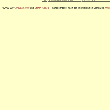
©2003-2007
Andreas Klein
und
Stefan Flassig
handgearbeitet nach den internationalen Standards
XHT