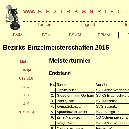
bezirksspiel
www.
Turniere
Jugend
Te
BMM
BEM
BSMM
BBMM
Bezirks-Einzelmeisterschaften 2015
Meisterturnier
Meister
Haupt
Endstand
U18/U16
Nr.
Name
Verein
U14
1.
Oppitz,Peter
SV Caissa Wolfenbüt
U12
2.
Großelohmann,Gerhard
SV KS Braunschwei
3.
Twele,Uwe
SV Hankensbüttel
U10
4.
König,Sebastian
SVG Salzgitter
BEM 2014
5.
Spandlowski,Detlef
SVG Salzgitter
6.
Zehe,Marc-Kevin
SG Schöningen JFZ
7.
Dörge,Sven
SV Caissa Wolfenbüt
8.
Garbuszus,Jürgen
Peiner SV