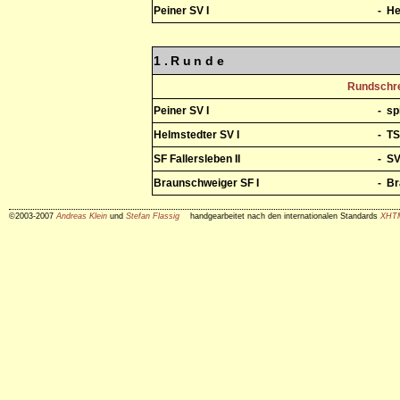
Peiner SV I
-
He
1.Runde
Rundschre
Peiner SV I
-
sp
Helmstedter SV I
-
TS
SF Fallersleben II
-
SV
Braunschweiger SF I
-
Br
©2003-2007
Andreas Klein
und
Stefan Flassig
handgearbeitet nach den internationalen Standards
XHT