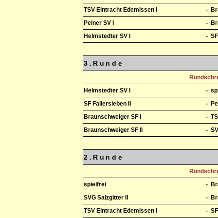
TSV Eintracht Edemissen I
-
Br
Peiner SV I
-
Br
Helmstedter SV I
-
SF
3.Runde
Rundschre
Helmstedter SV I
-
sp
SF Fallersleben II
-
Pe
Braunschweiger SF I
-
TS
Braunschweiger SF II
-
SV
2.Runde
Rundschre
spielfrei
-
Br
SVG Salzgitter II
-
Br
TSV Eintracht Edemissen I
-
SF