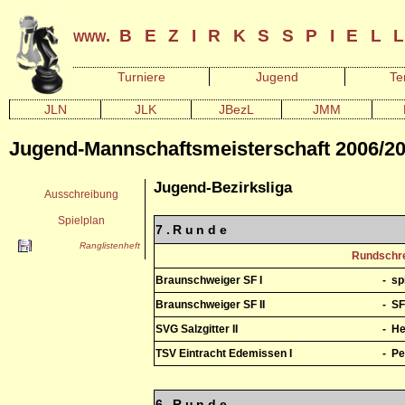
bezirksspiel
www.
Turniere
Jugend
Te
JLN
JLK
JBezL
JMM
Jugend-Mannschaftsmeisterschaft 2006/2
Jugend-Bezirksliga
Ausschreibung
Spielplan
7.Runde
Ranglistenheft
Rundschre
Braunschweiger SF I
-
sp
Braunschweiger SF II
-
SF
SVG Salzgitter II
-
He
TSV Eintracht Edemissen I
-
Pe
6.Runde