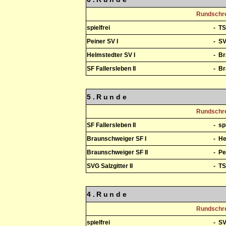
Rundschre
spielfrei
-
TS
Peiner SV I
-
SV
Helmstedter SV I
-
Br
SF Fallersleben II
-
Br
5.Runde
Rundschre
SF Fallersleben II
-
sp
Braunschweiger SF I
-
He
Braunschweiger SF II
-
Pe
SVG Salzgitter II
-
TS
4.Runde
Rundschre
spielfrei
-
SV