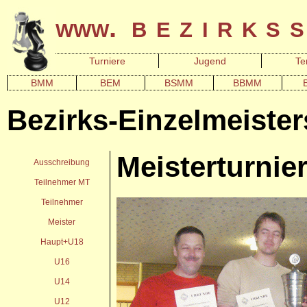
bezirks
www.
Turniere
Jugend
Te
BMM
BEM
BSMM
BBMM
Bezirks-Einzelmeister
Meisterturnie
Ausschreibung
Teilnehmer MT
Teilnehmer
Meister
Haupt+U18
U16
U14
U12