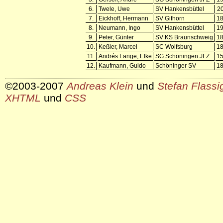
6.
Twele, Uwe
SV Hankensbüttel
2
7.
Eickhoff, Hermann
SV Gifhorn
1
8.
Neumann, Ingo
SV Hankensbüttel
1
9.
Peter, Günter
SV KS Braunschweig
1
10.
Keßler, Marcel
SC Wolfsburg
1
11.
Andrés Lange, Elke
SG Schöningen JFZ
1
12.
Kaufmann, Guido
Schöninger SV
1
©2003-2007
Andreas Klein
und
Stefan Flassi
XHTML
und
CSS