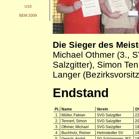
U10
BEM 2009
Die Sieger des Meist
Michael Othmer (3., S
Salzgitter), Simon Ten
Langer (Bezirksvorsit
Endstand
Pl.
Name
Verein
D
1.
Müller, Fabian
SVG Salzgitter
2
2.
Tennert, Simon
SVG Salzgitter
2
3.
Othmer, Michael
SVG Salzgitter
1
4.
Buchholz, Reiner
Helmstedter SV
1
5.
Gersch, André
SG Schöningen JFZ
1