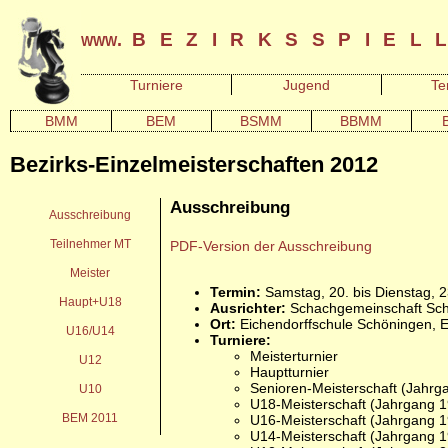
bezirksspiel
www.
Turniere
Jugend
Te
BMM
BEM
BSMM
BBMM
Bezirks-Einzelmeisterschaften 2012
Ausschreibung
Ausschreibung
Teilnehmer MT
PDF-Version der Ausschreibung
Meister
Termin:
Samstag, 20. bis Dienstag, 
Haupt+U18
Ausrichter:
Schachgemeinschaft Schön
Ort:
Eichendorffschule Schöningen, E
U16/U14
Turniere:
Meisterturnier
U12
Hauptturnier
Senioren-Meisterschaft (Jahrg
U10
U18-Meisterschaft (Jahrgang 1
BEM 2011
U16-Meisterschaft (Jahrgang 1
U14-Meisterschaft (Jahrgang 1