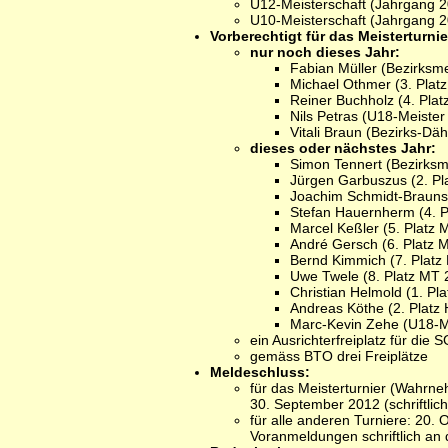
U12-Meisterschaft (Jahrgang 2
U10-Meisterschaft (Jahrgang 2
Vorberechtigt für das Meisterturnie
nur noch dieses Jahr:
Fabian Müller (Bezirksme
Michael Othmer (3. Plat
Reiner Buchholz (4. Pla
Nils Petras (U18-Meister
Vitali Braun (Bezirks-Dä
dieses oder nächstes Jahr:
Simon Tennert (Bezirksm
Jürgen Garbuszus (2. Pl
Joachim Schmidt-Brauns 
Stefan Hauernherm (4. P
Marcel Keßler (5. Platz 
André Gersch (6. Platz 
Bernd Kimmich (7. Platz
Uwe Twele (8. Platz MT 
Christian Helmold (1. Pl
Andreas Köthe (2. Platz
Marc-Kevin Zehe (U18-M
ein Ausrichterfreiplatz für die
gemäss BTO drei Freiplätze
Meldeschluss:
für das Meisterturnier (Wahrne
30. September 2012 (schriftlic
für alle anderen Turniere: 20. 
Voranmeldungen schriftlich an