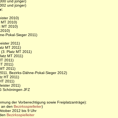
000 und jünger)
002 und jünger)
r:
ister 2010)
z MT 2010)
tz MT 2010)
 2010)
hne-Pokal-Sieger 2011)
eister 2011)
atz MT 2011)
(3. Platz MT 2011)
latz MT 2011)
MT 2011)
MT 2011)
 MT 2011)
2011, Bezirks-Dähne-Pokal-Sieger 2012)
atz HT 2011)
 HT 2011)
eister 2011)
 SG Schöningen JFZ
hmung der Vorberechtigung sowie Freiplatzanträge):
h an den
Bezirksspielleiter
)
Oktober 2012 bis 9 Uhr
 den
Bezirksspielleiter