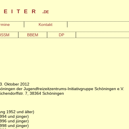
leiter
.de
rmine
Kontakt
BSSM
BBEM
DP
23. Oktober 2012
ingen der Jugendfreizeitzentrums-Initiativgruppe Schöningen e.V.
ichendorffstr. 7, 38364 Schöningen
ang 1952 und älter)
994 und jünger)
996 und jünger)
998 und jünger)