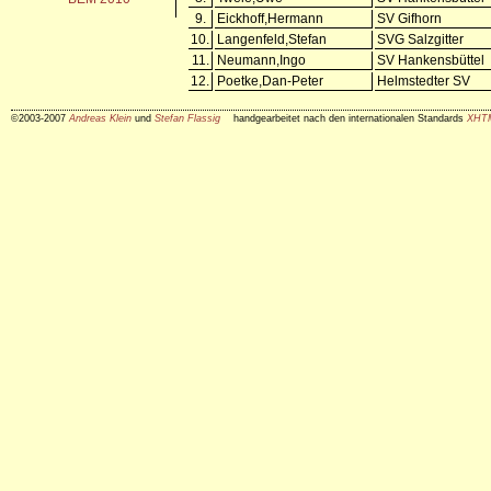
9.
Eickhoff,Hermann
SV Gifhorn
10.
Langenfeld,Stefan
SVG Salzgitter
11.
Neumann,Ingo
SV Hankensbüttel
12.
Poetke,Dan-Peter
Helmstedter SV
©2003-2007
Andreas Klein
und
Stefan Flassig
handgearbeitet nach den internationalen Standards
XHT