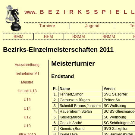
bezirksspiel
www.
Turniere
Jugend
Te
BMM
BEM
BSMM
BBMM
Bezirks-Einzelmeisterschaften 2011
Meisterturnier
Ausschreibung
Teilnehmer MT
Endstand
Meister
Pl.
Name
Verein
Haupt+U18
1.
Tennert,Simon
SVG Salzgitter
U16
2.
Garbuszus,Jürgen
Peiner SV
3.
Schmidt-Brauns,Joachim,
SC Wolfsburg
U14
4.
Hauernherm,Stefan
SC BS Gliesmarod
U12
5.
Keßler,Marcel
SC Wolfsburg
6.
Gersch,André
SG Schöningen JF
U10
7.
Kimmich,Bernd
SVG Salzgitter
BEM 2010
8.
Twele,Uwe
SV Hankensbüttel