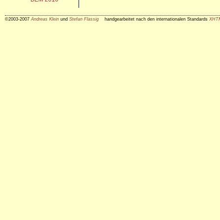
©2003-2007
Andreas Klein
und
Stefan Flassig
handgearbeitet nach den internationalen Standards
XHT