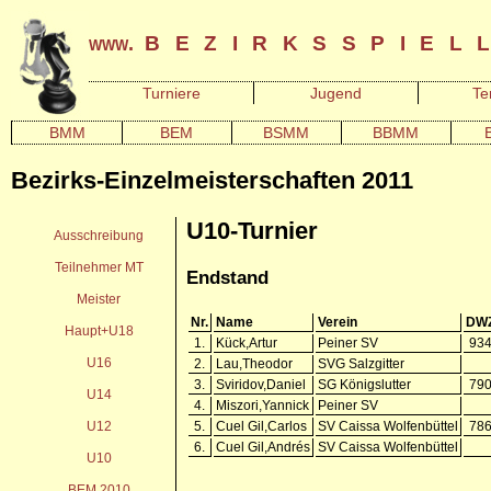
bezirksspiel
www.
Turniere
Jugend
Te
BMM
BEM
BSMM
BBMM
Bezirks-Einzelmeisterschaften 2011
U10-Turnier
Ausschreibung
Teilnehmer MT
Endstand
Meister
Nr.
Name
Verein
DW
Haupt+U18
1.
Kück,Artur
Peiner SV
93
U16
2.
Lau,Theodor
SVG Salzgitter
3.
Sviridov,Daniel
SG Königslutter
79
U14
4.
Miszori,Yannick
Peiner SV
U12
5.
Cuel Gil,Carlos
SV Caissa Wolfenbüttel
78
6.
Cuel Gil,Andrés
SV Caissa Wolfenbüttel
U10
BEM 2010